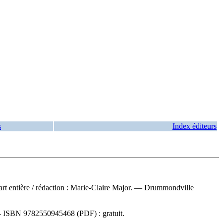
s
Index éditeurs
art entière
/ rédaction : Marie-Claire Major. — Drummondville
—
ISBN
9782550945468
(PDF) :
gratuit
.