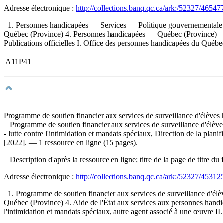
Adresse électronique :
http://collections.banq.qc.ca/ark:/52327/46547
1. Personnes handicapées — Services — Politique gouvernementale
Québec (Province) 4. Personnes handicapées — Québec (Province) — 
Publications officielles I. Office des personnes handicapées du Québec
A11P41
Programme de soutien financier aux services de surveillance d'élèves 
Programme de soutien financier aux services de surveillance d'élèv
- lutte contre l'intimidation et mandats spéciaux, Direction de la plani
[2022]. — 1 ressource en ligne (15 pages).
Description d'après la ressource en ligne; titre de la page de titre 
Adresse électronique :
http://collections.banq.qc.ca/ark:/52327/45312
1. Programme de soutien financier aux services de surveillance d'
Québec (Province) 4. Aide de l'État aux services aux personnes handic
l'intimidation et mandats spéciaux, autre agent associé à une œuvre II