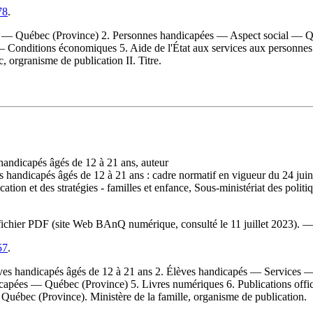
78
.
 — Québec (Province) 2. Personnes handicapées — Aspect social — Qu
Conditions économiques 5. Aide de l'État aux services aux personnes
, orgranisme de publication II. Titre.
handicapés âgés de 12 à 21 ans, auteur
es handicapés âgés de 12 à 21 ans : cadre normatif en vigueur du 24 ju
fication et des stratégies - familles et enfance, Sous-ministériat des po
du fichier PDF (site Web BAnQ numérique, consulté le 11 juillet 2023). 
57
.
élèves handicapés âgés de 12 à 21 ans 2. Élèves handicapés — Services
apées — Québec (Province) 5. Livres numériques 6. Publications officie
. Québec (Province). Ministère de la famille, organisme de publication.