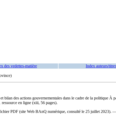
ex des vedettes-matière
Index auteurs/titre
ovince)
 et bilan des actions gouvernementales dans le cadre de la politique À p
essource en ligne (xiii, 56 pages).
du fichier PDF (site Web BAnQ numérique, consulté le 25 juillet 2023). 