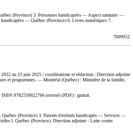
ébec (Province) 3. Personnes handicapées — Aspect sanitaire —
 handicapées — Québec (Province) 6. Livres numériques 7.
7009952
in 2022 au 23 juin 2025
/ coordinatione et rédaction : Direction adjointe
litiques et programmes. — Montréal (Québec) : Ministère de la famille,
—
ISBN
9782550922766
(erroné) (PDF) :
gratuit
.
 — Québec (Province) 3. Parents d'enfants handicapés — Services —
lles I. Québec (Province). Direction adjointe - Lutte contre