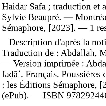
Haidar Safa ; traduction et
Sylvie Beaupré. — Montréal
Sémaphore, [2023]. — 1 res
Description d'après la not
Traduction de :
Abdallah, M
—
Version imprimée :
Abdal
faḍāʾ. Français. Poussières
: les Éditions Sémaphore, 
(ePub). —
ISBN
97829244