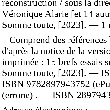
reconstruction
/ sous la dir
Véronique Alarie [et 14 aut
Somme toute, [2023]. — 1 r
Comprend des références b
d'après la notice de la ver
imprimée :
15 brefs essais 
Somme toute, [2023]. —
I
ISBN
9782897943752
(eP
(erroné) . —
ISBN
289794
Adresse électronique :