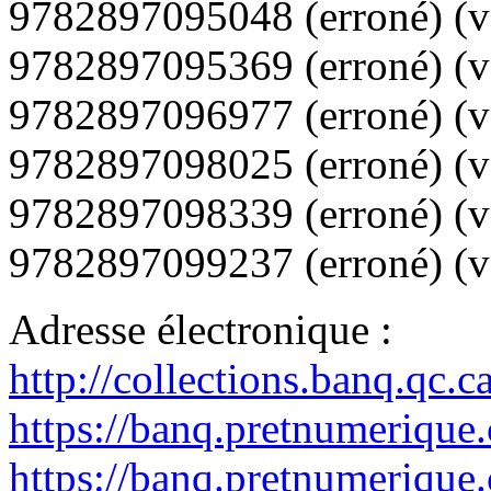
9782897095048
(erroné) (
9782897095369
(erroné) (
9782897096977
(erroné) (
9782897098025
(erroné) (
9782897098339
(erroné) (
9782897099237
(erroné) (v
Adresse électronique :
http://collections.banq.qc.
https://banq.pretnumerique
https://banq.pretnumerique