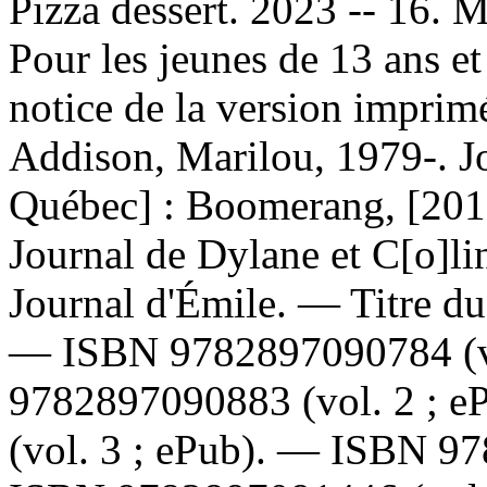
Pizza dessert. 2023 -- 16.
Pour les jeunes de 13 ans et
notice de la version impri
Addison, Marilou, 1979-. J
Québec] : Boomerang, [20
Journal de Dylane et C[o]l
Journal d'Émile. —
Titre d
—
ISBN
9782897090784
(
9782897090883
(vol. 2 ; 
(vol. 3 ; ePub). —
ISBN
97