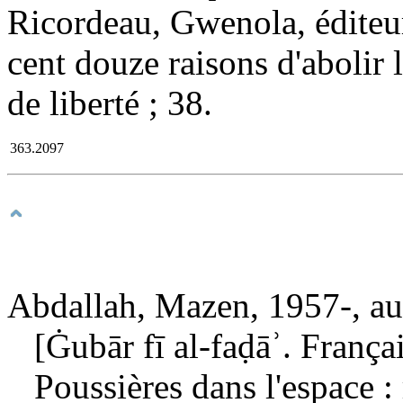
Ricordeau, Gwenola, éditeur i
cent douze raisons d'abolir l
de liberté ; 38.
363.2097
Abdallah, Mazen, 1957-, aut
[Ġubār fī al-faḍāʾ. Françai
Poussières dans l'espace 