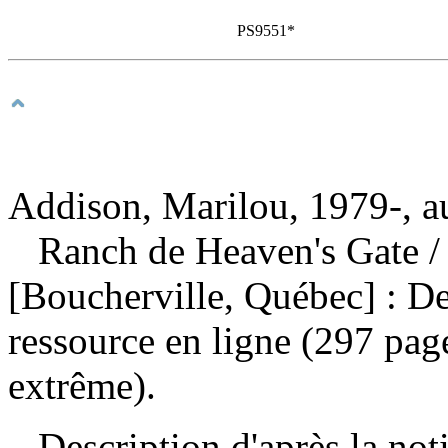
PS9551*
Addison, Marilou, 1979-, a
Ranch de Heaven's Gate
/
[Boucherville, Québec] : D
ressource en ligne (297 page
extrême).
Description d'après la not