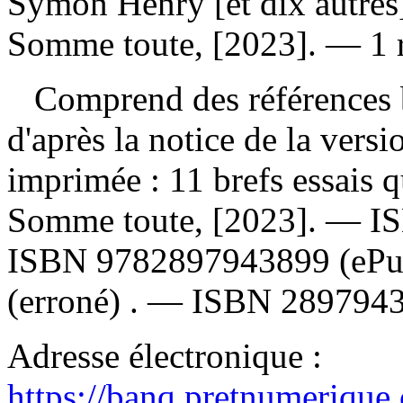
Symon Henry [et dix autres
Somme toute, [2023]. — 1 r
Comprend des références b
d'après la notice de la ver
imprimée :
11 brefs essais 
Somme toute, [2023]. —
I
ISBN
9782897943899
(eP
(erroné) . —
ISBN
289794
Adresse électronique :
https://banq.pretnumerique