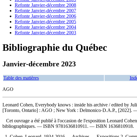
Refonte Janvier-décembre 2008
Refonte Janvier-décembre 2007
Refonte Janvier-décembre 2006
Refonte Janvier-décembre 2005
Refonte Janvier-décembre 2004
Refonte Janvier-décembre 2003
Bibliographie du Québec
Janvier-décembre 2023
Table des matières
Ind
AGO
Leonard Cohen, Everybody knows : inside his archive
/ edited by Ju
[Toronto, Ontario] : AGO ; New York : Delmonico·D.A.P., [2022]. — 16
Cet ouvrage a été publié à l'occasion de l'exposition Leonard Cohe
bibliographiques. —
ISBN
9781636810911
. —
ISBN
1636810918
.
1. Cohen, Leonard, 1934-2016 — Archives — Expositions 2. Composite