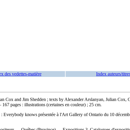
ex des vedettes-matière
Index auteurs/titre
lian Cox and Jim Shedden ; texts by Alexander Arslanyan, Julian Cox,
7 pages : illustrations (certaines en couleur) ; 25 cm.
n : Everybody knows présentée à l'Art Gallery of Ontario du 10 décem
urs — Québec (Province) — Expositions 3. Catalogues d'exposition I. 