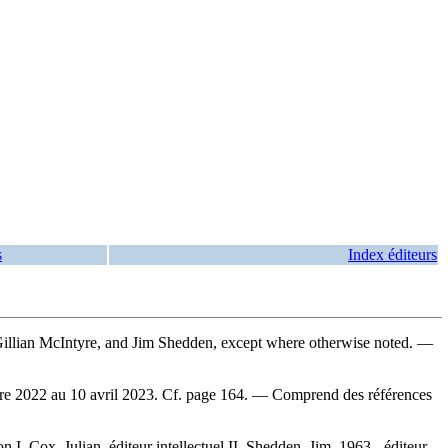
s
Index éditeurs
 Gillian McIntyre, and Jim Shedden, except where otherwise noted. —
bre 2022 au 10 avril 2023. Cf. page 164. — Comprend des références
Cox, Julian, éditeur intellectuel II. Shedden, Jim, 1963-, éditeur