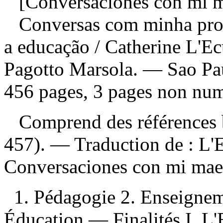
[Conversaciones con mi ma
Conversas com minha profe
a educação
/ Catherine L'Ec
Pagotto Marsola. — Sao Pau
456 pages, 3 pages non numé
Comprend des références b
457). —
Traduction de :
L'E
Conversaciones con mi ma
1. Pédagogie 2. Enseigne
Éducation — Finalités I. L'