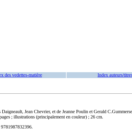
ex des vedettes-matière
Index auteurs/titre
nis Daigneault, Jean Chevrier, et de Jeanne Poulin et Gerald C.Gummer
es ; illustrations (principalement en couleur) ; 26 cm.
N
9781987832396
.