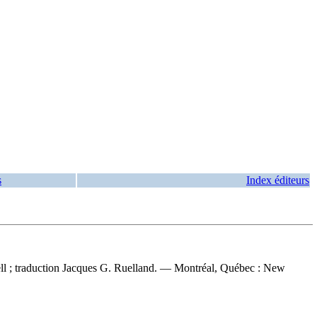
s
Index éditeurs
sell ; traduction Jacques G. Ruelland. — Montréal, Québec : New