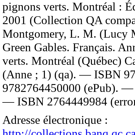
pignons verts. Montréal : 
2001 (Collection QA comp
Montgomery, L. M. (Lucy 
Green Gables. Français. An
verts. Montréal (Québec) C
(Anne ; 1) (qa). —
ISBN
9
9782764450000
(ePub). 
—
ISBN
2764449984
(erro
Adresse électronique :
http://collections.banq.qc.