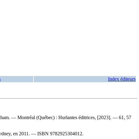
s
Index éditeurs
raham. — Montréal (Québec) : Hurlantes éditrices, [2023]. — 61, 57
 Sydney, en 2011. —
ISBN
9782925304012
.