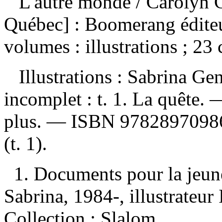
L'autre monde
/ Carolyn 
Québec] : Boomerang éditeu
volumes : illustrations ; 2
Illustrations : Sabrina G
incomplet :
t. 1. La quête. 
plus. —
ISBN
9782897098
(t. 1).
1. Documents pour la jeun
Sabrina, 1984-, illustrateur I
Collection : Slalom.