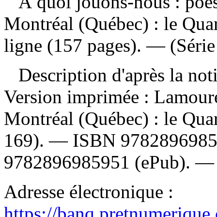
À quoi jouons-nous : poé
Montréal (Québec) : le Quar
ligne (157 pages). — (Série
Description d'après la not
Version imprimée :
Lamoure
Montréal (Québec) : le Quar
169). —
ISBN
978289698
9782896985951
(ePub). 
Adresse électronique :
https://banq.pretnumerique