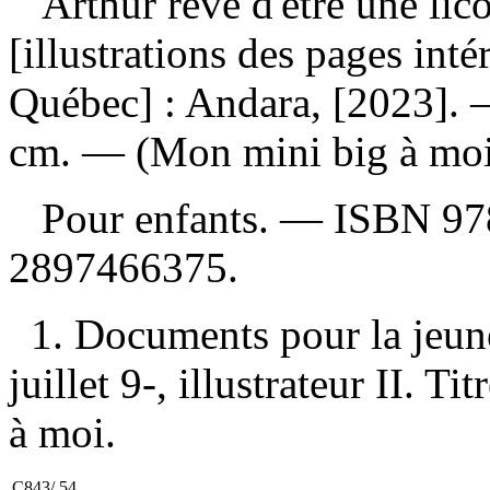
Arthur rêve d'être une lic
[illustrations des pages int
Québec] : Andara, [2023]. —
cm. — (Mon mini big à moi
Pour enfants. —
ISBN
97
2897466375
.
1. Documents pour la jeun
juillet 9-, illustrateur II. T
à moi.
C843/.54