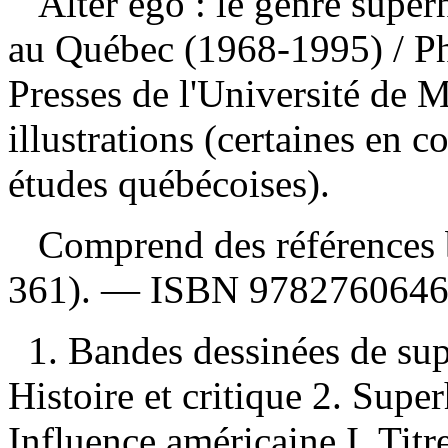
Alter ego : le genre supe
au Québec (1968-1995)
/ P
Presses de l'Université de 
illustrations (certaines en 
études québécoises).
Comprend des références b
361). —
ISBN
978276064
1. Bandes dessinées de s
Histoire et critique 2. Su
Influence américaine I. Titr