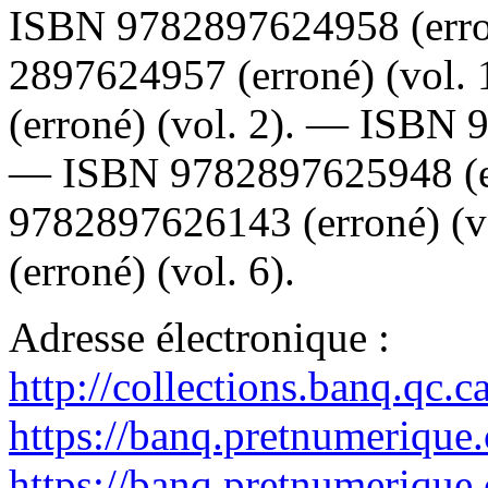
ISBN
9782897624958
(err
2897624957
(erroné) (vol.
(erroné) (vol. 2). —
ISBN
—
ISBN
9782897625948
(
9782897626143
(erroné) (
(erroné) (vol. 6).
Adresse électronique :
http://collections.banq.qc.
https://banq.pretnumerique
https://banq.pretnumerique