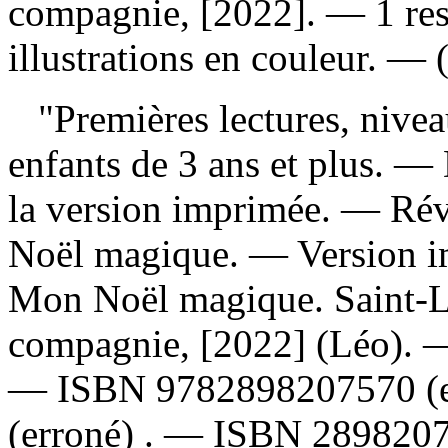
compagnie, [2022]. — 1 ress
illustrations en couleur. — (
"Premières lectures, nive
enfants de 3 ans et plus. — 
la version imprimée. —
Rév
Noël magique. —
Version 
Mon Noël magique. Saint-L
compagnie, [2022] (Léo).
—
ISBN
9782898207570
(
(erroné) . —
ISBN
289820