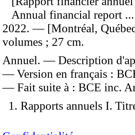
[Rapport financier annuel .
Annual financial report ..
2022. — [Montréal, Québec
volumes ; 27 cm.
Annuel. — Description d'aprè
—
Version en français :
BCE
—
Fait suite à :
BCE inc. An
1. Rapports annuels I. Titr