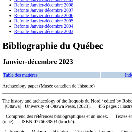
Refonte Janvier-décembre 2008
Refonte Janvier-décembre 2007
Refonte Janvier-décembre 2006
Refonte Janvier-décembre 2005
Refonte Janvier-décembre 2004
Refonte Janvier-décembre 2003
Bibliographie du Québec
Janvier-décembre 2023
Table des matières
Ind
Archaeology paper (Musée canadien de l'histoire)
The history and archaeology of the Iroquois du Nord
/ edited by Rob
; [Ottawa] : University of Ottawa Press, [2023]. — 456 pages : illust
Comprend des références bibliographiques et un index. — Textes en
(relié). —
ISBN
0776639803
(broché).
1. Iroquois — Ontario — Histoire — 17e siècle 2. Iroquois — Ontari