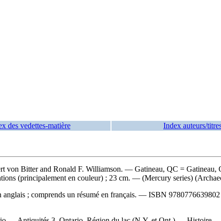
ex des vedettes-matière
Index auteurs/titre
ert von Bitter and Ronald F. Williamson. — Gatineau, QC = Gatineau, 
rations (principalement en couleur) ; 23 cm. — (Mercury series) (Archae
 anglais ; comprends un résumé en français. —
ISBN
9780776639802
o — Antiquités 3. Ontario, Région du lac (N.Y. et Ont.) — Histoire — 1