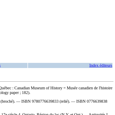
s
Index éditeurs
Québec : Canadian Museum of History = Musée canadien de l'histoire
ology paper ; 182).
(broché). —
ISBN
9780776639833
(relié). —
ISBN
0776639838
7e siècle 4. Ontario, Région du lac (N.Y. et Ont.) — Antiquités I.