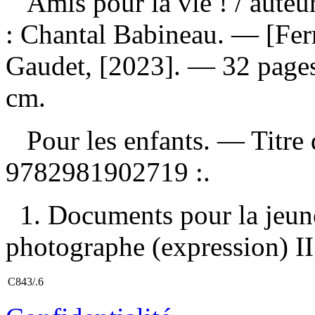
Amis pour la vie !
/ auteu
: Chantal Babineau. — [Fe
Gaudet, [2023]. — 32 pages :
cm.
Pour les enfants. — Titre 
9782981902719 :
.
1. Documents pour la jeun
photographe (expression) II.
C843/.6