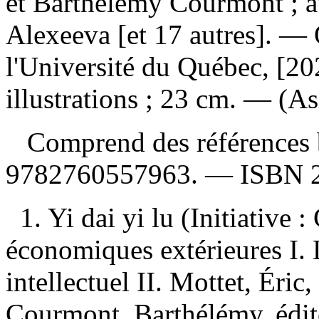
et Barthélémy Courmont ; av
Alexeeva [et 17 autres]. —
l'Université du Québec, [20
illustrations ; 23 cm. — (A
Comprend des références 
9782760557963
. —
ISBN
1. Yi dai yi lu (Initiative
économiques extérieures I. L
intellectuel II. Mottet, Éric,
Courmont, Barthélémy, édite