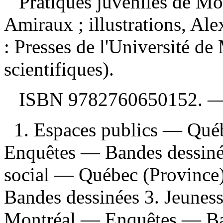
Pratiques juvéniles de Mon
Amiraux ; illustrations, A
: Presses de l'Université d
scientifiques).
ISBN
9782760650152
. 
1. Espaces publics — Qu
Enquêtes — Bandes dessiné
social — Québec (Provinc
Bandes dessinées 3. Jeune
Montréal — Enquêtes — Ban