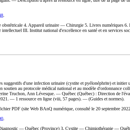
. — Description d'après la ressource en ligne; titre de la page de t
48
.
bstétricale 4. Appareil urinaire — Chirurgie 5. Livres numériques 6. Pub
 intellectuel III. Institut national d'excellence en santé et en services 
suggestifs d'une infection urinaire (cystite et pyélonéphrite) et initier
 en soutien au protocole médical national et au modèle d'ordonnance col
herine Truchon, Ann Lévesque. — Québec (Québec) : Direction de l'évalua
 2021. — 1 ressource en ligne (viii, 57 pages). — (Guides et normes).
 du fichier PDF (site Web BAnQ numérique, consulté le 20 septembre 20
00
.
 Diagnostic — Québec (Province) 3. Cystite — Chimiothérapie — Qué