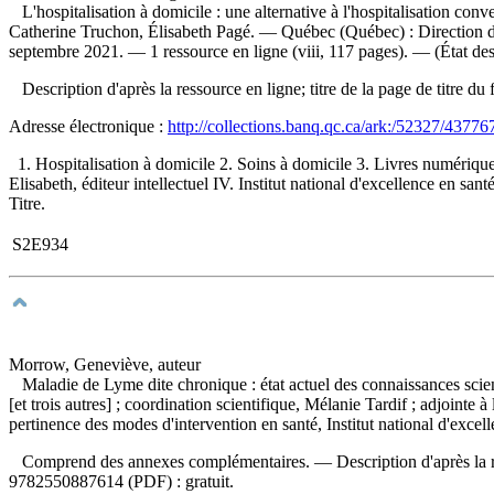
L'hospitalisation à domicile : une alternative à l'hospitalisation con
Catherine Truchon, Élisabeth Pagé. — Québec (Québec) : Direction de l
septembre 2021. — 1 ressource en ligne (viii, 117 pages). — (État de
Description d'après la ressource en ligne; titre de la page de titre
Adresse électronique :
http://collections.banq.qc.ca/ark:/52327/43776
1. Hospitalisation à domicile 2. Soins à domicile 3. Livres numériques 
Elisabeth, éditeur intellectuel IV. Institut national d'excellence en sa
Titre.
S2E934
Morrow, Geneviève, auteur
Maladie de Lyme dite chronique : état actuel des connaissances scient
[et trois autres] ; coordination scientifique, Mélanie Tardif ; adjoint
pertinence des modes d'intervention en santé, Institut national d'exce
Comprend des annexes complémentaires. — Description d'après la res
9782550887614
(PDF) :
gratuit
.