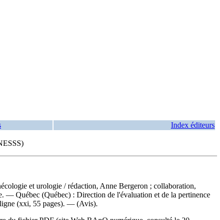
s
Index éditeurs
(INESSS)
nécologie et urologie
/ rédaction, Anne Bergeron ; collaboration,
e. — Québec (Québec) : Direction de l'évaluation et de la pertinence
ligne (xxi, 55 pages). — (Avis).