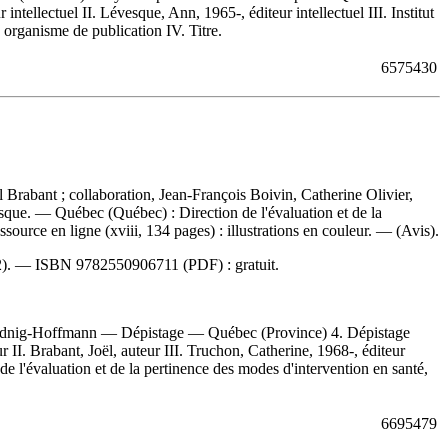
tellectuel II. Lévesque, Ann, 1965-, éditeur intellectuel III. Institut
 organisme de publication IV. Titre.
6575430
l Brabant ; collaboration, Jean-François Boivin, Catherine Olivier,
sque. — Québec (Québec) : Direction de l'évaluation et de la
ource en ligne (xviii, 134 pages) : illustrations en couleur. — (Avis).
22). —
ISBN
9782550906711
(PDF) :
gratuit
.
Werdnig-Hoffmann — Dépistage — Québec (Province) 4. Dépistage
 II. Brabant, Joël, auteur III. Truchon, Catherine, 1968-, éditeur
 de l'évaluation et de la pertinence des modes d'intervention en santé,
6695479