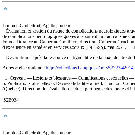
Lorthios-Guilledroit, Agathe, auteur
Évaluation et gestion du risque de complications neurologiques graves 
de complications neurologiques graves à la suite d'un traumatisme cra
France Duranceau, Catherine Gonthier ; direction, Catherine Truchon, 
d'excellence en santé et en services sociaux (INESSS), mai 2021. — 1
Description d'après la ressource en ligne; titre de la page de titre
Adresse électronique :
http://collections.banq.qc.ca/ark:/52327/42914
1. Cerveau — Lésions et blessures — Complications et séquelles — P
5. Publications officielles 6. Revues de la littérature I. Truchon, Cather
(Québec). Direction de l'évaluation et de la pertinence des modes d'int
S2E934
Lorthios-Guilledroit, Agathe, auteur