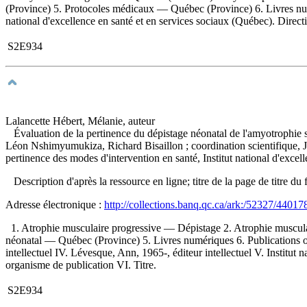
(Province) 5. Protocoles médicaux — Québec (Province) 6. Livres numériq
national d'excellence en santé et en services sociaux (Québec). Directi
S2E934
Lalancette Hébert, Mélanie, auteur
Évaluation de la pertinence du dépistage néonatal de l'amyotrophie 
Léon Nshimyumukiza, Richard Bisaillon ; coordination scientifique, J
pertinence des modes d'intervention en santé, Institut national d'exce
Description d'après la ressource en ligne; titre de la page de titre
Adresse électronique :
http://collections.banq.qc.ca/ark:/52327/44017
1. Atrophie musculaire progressive — Dépistage 2. Atrophie musc
néonatal — Québec (Province) 5. Livres numériques 6. Publications offic
intellectuel IV. Lévesque, Ann, 1965-, éditeur intellectuel V. Institut 
organisme de publication VI. Titre.
S2E934