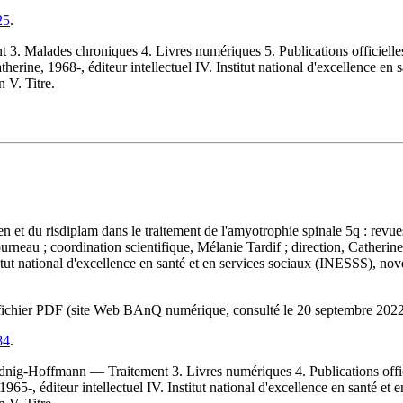
25
.
Malades chroniques 4. Livres numériques 5. Publications officielles 6. 
erine, 1968-, éditeur intellectuel IV. Institut national d'excellence en 
 V. Titre.
n et du risdiplam dans le traitement de l'amyotrophie spinale 5q : revu
ourneau ; coordination scientifique, Mélanie Tardif ; direction, Cath
stitut national d'excellence en santé et en services sociaux (INESSS), n
 du fichier PDF (site Web BAnQ numérique, consulté le 20 septembre 20
84
.
nig-Hoffmann — Traitement 3. Livres numériques 4. Publications officie
1965-, éditeur intellectuel IV. Institut national d'excellence en santé et 