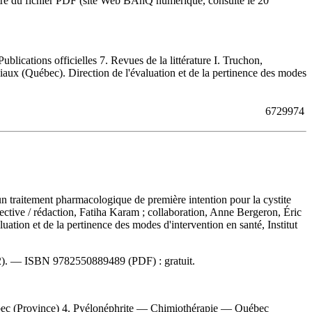
itre du fichier PDF (site Web BAnQ numérique, consulté le 20
lications officielles 7. Revues de la littérature I. Truchon,
sociaux (Québec). Direction de l'évaluation et de la pertinence des modes
6729974
 un traitement pharmacologique de première intention pour la cystite
lective
/ rédaction, Fatiha Karam ; collaboration, Anne Bergeron, Éric
tion et de la pertinence des modes d'intervention en santé, Institut
22). —
ISBN
9782550889489
(PDF) :
gratuit
.
bec (Province) 4. Pyélonéphrite — Chimiothérapie — Québec