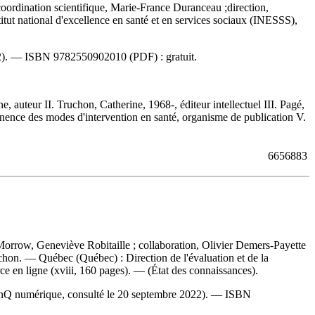
coordination scientifique, Marie-France Duranceau ;direction,
itut national d'excellence en santé et en services sociaux (INESSS),
22). —
ISBN
9782550902010
(PDF) :
gratuit
.
e, auteur II. Truchon, Catherine, 1968-, éditeur intellectuel III. Pagé,
ertinence des modes d'intervention en santé, organisme de publication V.
6656883
Morrow, Geneviève Robitaille ; collaboration, Olivier Demers-Payette
ruchon. — Québec (Québec) : Direction de l'évaluation et de la
ce en ligne (xviii, 160 pages). — (État des connaissances).
BAnQ numérique, consulté le 20 septembre 2022). —
ISBN