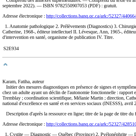
Comprend des annexes suplémentaires. — Comprend du texte en anglais
septembre 2022). —
ISBN
9782550907053
(PDF) :
gratuit
.
Adresse électronique :
http://collections.banq.qc.ca/ark:/52327/44066
1. Anatomie pathologique 2. Prélèvements (Diagnostics) 3. Chirurgie o
Catherine, 1968-, éditeur intellectuel II. Lévesque, Ann, 1965-, éditeur
d'intervention en santé, organisme de publication IV. Titre.
S2E934
Karam, Fatiha, auteur
Initier des mesures diagnostiques en présence de signes et symptômes 
chez un adulte ayant un déclin de l'autonomie fonctionnelle : rapport
Tremblay ; coordination scientifique, Mélanie Martin ; direction, Cat
national d'excellence en santé et en services sociaux (INESSS), avril
Description d'après la ressource en ligne; titre de la page de titre
Adresse électronique :
http://collections.banq.qc.ca/ark:/52327/42851
1. Cystite — Diagnostic — Québec (Province) 2. Pyélonéphrite —