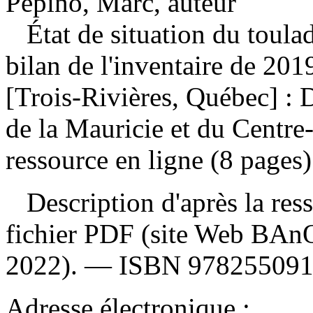
Pépino, Marc, auteur
État de situation du toula
bilan de l'inventaire de 20
[Trois-Rivières, Québec] : D
de la Mauricie et du Centr
ressource en ligne (8 pages)
Description d'après la resso
fichier PDF (site Web BAnQ
2022). —
ISBN
97825509
Adresse électronique :