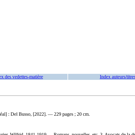
ex des vedettes-matière
Index auteurs/titre
al] : Del Busso, [2022]. — 229 pages ; 20 cm.
ier, Wilfrid, 1841-1919 — Romans, nouvelles, etc. 3. Avocats de la d