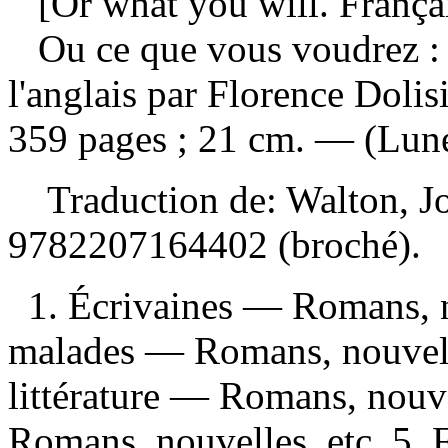
[Or what you will. França
Ou ce que vous voudrez 
l'anglais par Florence Doli
359 pages ; 21 cm. — (Lune
Traduction de:
Walton, J
9782207164402
(broché).
1. Écrivaines — Romans, n
malades — Romans, nouvelle
littérature — Romans, nouve
Romans, nouvelles, etc. 5. 