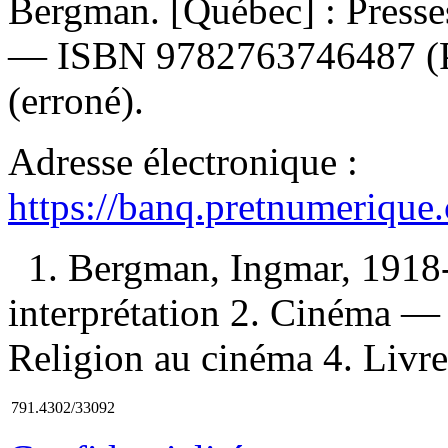
Bergman. [Québec] : Presses
—
ISBN
9782763746487
(
(erroné).
Adresse électronique :
https://banq.pretnumerique
1. Bergman, Ingmar, 1918
interprétation 2. Cinéma — 
Religion au cinéma 4. Livre
791.4302/33092