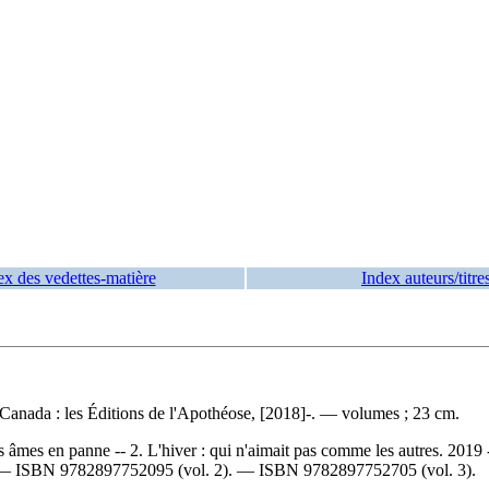
ex des vedettes-matière
Index auteurs/titre
Canada : les Éditions de l'Apothéose, [2018]-. — volumes ; 23 cm.
âmes en panne -- 2. L'hiver : qui n'aimait pas comme les autres. 2019 --
 —
ISBN
9782897752095
(vol. 2). —
ISBN
9782897752705
(vol. 3).