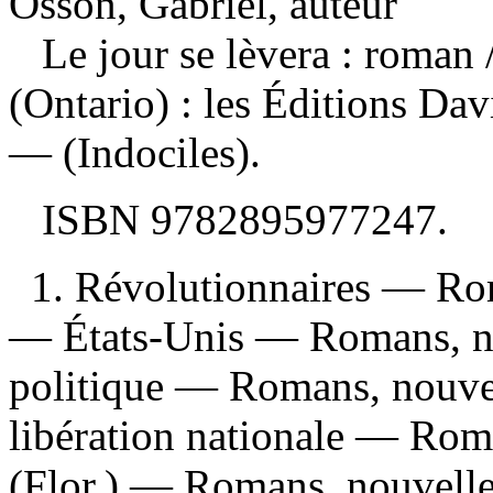
Osson, Gabriel, auteur
Le jour se lèvera : roman
(Ontario) : les Éditions Da
— (Indociles).
ISBN
9782895977247
.
1. Révolutionnaires — Rom
— États-Unis — Romans, nou
politique — Romans, nouvel
libération nationale — Roma
(Flor.) — Romans, nouvelles