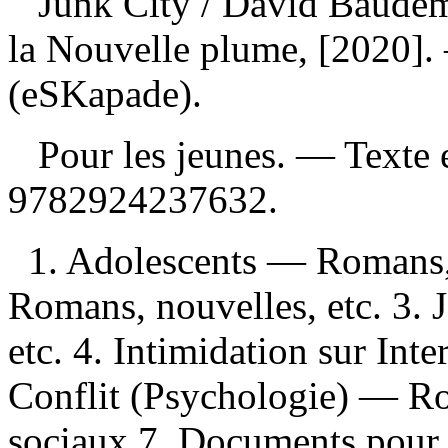
Junk City
/ David Baudem
la Nouvelle plume, [2020]
(eSKapade).
Pour les jeunes. — Texte 
9782924237632
.
1. Adolescents — Romans, n
Romans, nouvelles, etc. 3.
etc. 4. Intimidation sur Int
Conflit (Psychologie) — Ro
sociaux 7. Documents pour la