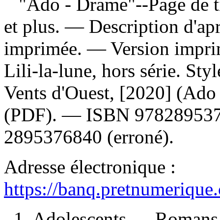
"Ado - Drame"--Page de tit
et plus. — Description d'apr
imprimée. —
Version impr
Lili-la-lune, hors série. Sty
Vents d'Ouest, [2020] (Ado
(PDF). —
ISBN
97828953
2895376840
(erroné).
Adresse électronique :
https://banq.pretnumerique
1. Adolescents — Romans, n