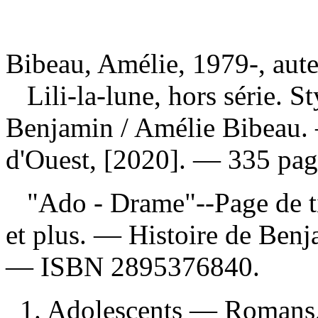
Bibeau, Amélie, 1979-, aut
Lili-la-lune, hors série. St
Benjamin
/ Amélie Bibeau.
d'Ouest, [2020]. — 335 pag
"Ado - Drame"--Page de tit
et plus. —
Histoire de Ben
—
ISBN
2895376840
.
1. Adolescents — Romans, n