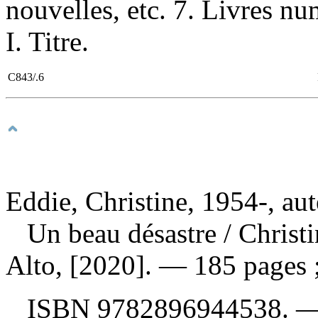
nouvelles, etc. 7. Livres n
I. Titre.
C843/.6
Eddie, Christine, 1954-, aut
Un beau désastre
/ Christ
Alto, [2020]. — 185 pages 
ISBN
9782896944538
. 