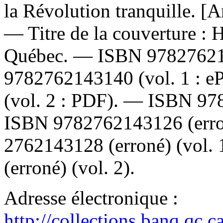
la Révolution tranquille. [A
—
Titre de la couverture :
H
Québec. —
ISBN
9782762
9782762143140
(vol. 1 : 
(vol. 2 : PDF). —
ISBN
97
ISBN
9782762143126
(err
2762143128
(erroné) (vol.
(erroné) (vol. 2).
Adresse électronique :
http://collections.banq.qc.