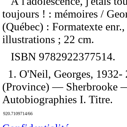
À l'adolescence, j'étais to
toujours ! : mémoires
/ Geo
(Québec) : Formatexte enr.
illustrations ; 22 cm.
ISBN
9782922377514
.
1. O'Neil, Georges, 193
(Province) — Sherbrooke —
Autobiographies I. Titre.
920.7109714/66