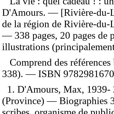
La vie : quel cadeau ! : 
D'Amours. — [Rivière-du-Lo
de la région de Rivière-du-
— 338 pages, 20 pages de p
illustrations (principalemen
Comprend des références b
338). —
ISBN
978298167
1. D'Amours, Max, 1939-
(Province) — Biographies 3
scribes, organisme de publica