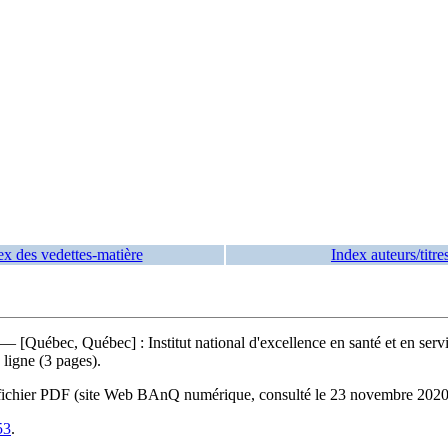
ex des vedettes-matière
Index auteurs/titre
 — [Québec, Québec] : Institut national d'excellence en santé et en serv
ligne (3 pages).
 du fichier PDF (site Web BAnQ numérique, consulté le 23 novembre 2020
53
.