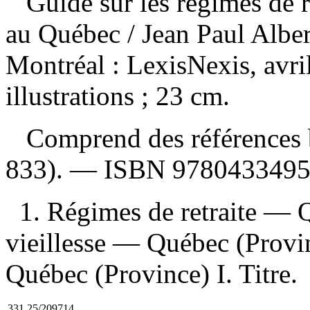
Guide sur les régimes de r
au Québec
/ Jean Paul Alb
Montréal : LexisNexis, avri
illustrations ; 23 cm.
Comprend des références b
833). —
ISBN
978043349
1. Régimes de retraite — 
vieillesse — Québec (Provi
Québec (Province) I. Titre.
331.25/209714