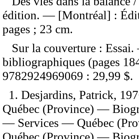
Des vies dans la balance
/
édition. — [Montréal] : Édi
pages ; 23 cm.
Sur la couverture : Essai.
bibliographiques (pages 1
9782924969069 :
29,99 $
.
1. Desjardins, Patrick, 1
Québec (Province) — Biogr
— Services — Québec (Prov
Québec (Province) — Biogra