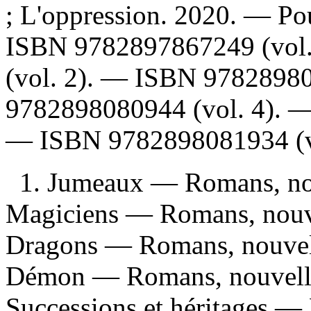
; L'oppression. 2020. — Pou
ISBN
9782897867249
(vol
(vol. 2). —
ISBN
9782898
9782898080944
(vol. 4). 
—
ISBN
9782898081934
(v
1. Jumeaux — Romans, nouv
Magiciens — Romans, nouvel
Dragons — Romans, nouvelle
Démon — Romans, nouvelles,
Successions et héritages — 