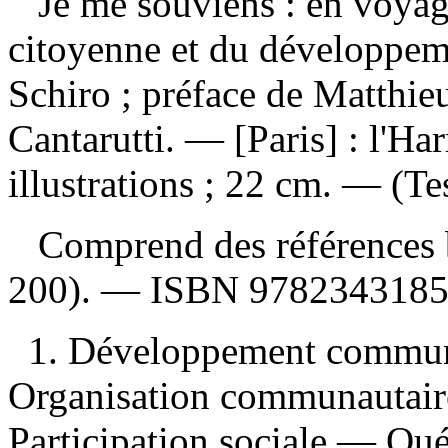
Je me souviens : en voyag
citoyenne et du développe
Schiro ; préface de Matthie
Cantarutti. — [Paris] : l'H
illustrations ; 22 cm. — (Te
Comprend des références b
200). —
ISBN
978234318
1. Développement commun
Organisation communautair
Participation sociale — Qué