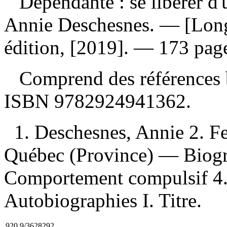
Dépendante : se libérer d'
Annie Deschesnes. — [Long
édition, [2019]. — 173 pages
Comprend des références b
ISBN
9782924941362
.
1. Deschesnes, Annie 2. 
Québec (Province) — Biog
Comportement compulsif 4. 
Autobiographies I. Titre.
920.9/3628292