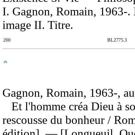
I. Gagnon, Romain, 1963-. 
image II. Titre.
200
BL2775.3
Gagnon, Romain, 1963-, au
Et l'homme créa Dieu à son
rescousse du bonheur
/ Rom
édition]. — [Longueuil, Qué