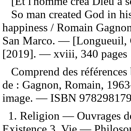
[Et l'homme créa Dieu à s
So man created God in his
happiness
/ Romain Gagnon ;
San Marco. — [Longueuil, Q
[2019]. — xviii, 340 pages :
Comprend des références 
de :
Gagnon, Romain, 1963-
image. —
ISBN
97829817
1. Religion — Ouvrages d
Existence 3. Vie — Philoso