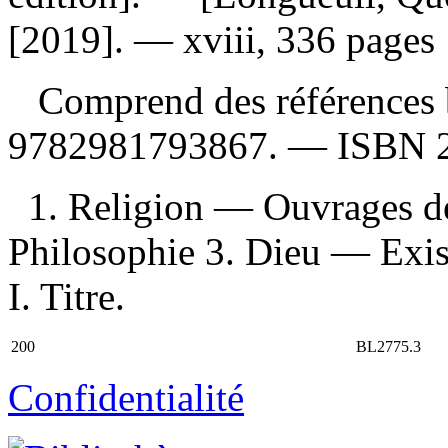
[2019]. — xviii, 336 pages :
Comprend des références 
9782981793867
. —
ISBN
1. Religion — Ouvrages d
Philosophie 3. Dieu — Exis
I. Titre.
200
BL2775.3
Confidentialité