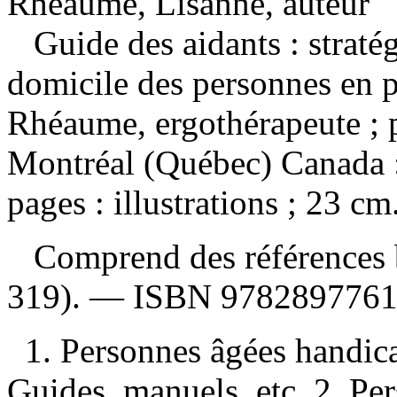
Rhéaume, Lisanne, auteur
Guide des aidants : straté
domicile des personnes en 
Rhéaume, ergothérapeute ; 
Montréal (Québec) Canada 
pages : illustrations ; 23 cm
Comprend des références b
319). —
ISBN
978289776
1. Personnes âgées handi
Guides, manuels, etc. 2. P