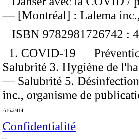
Danser avec la COVID
/ 
— [Montréal] : Lalema inc.
ISBN
9782981726742 :
4
1. COVID-19 — Préventio
Salubrité 3. Hygiène de l'ha
— Salubrité 5. Désinfection
inc., organisme de publicatio
616.2/414
Confidentialité