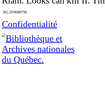
Riam. Looks can kill II. Titr
362.29/9088796
Confidentialité