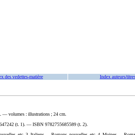
ex des vedettes-matière
Index auteurs/titre
— volumes : illustrations ; 24 cm.
647242
(t. 1). —
ISBN
9782755685589
(t. 2).
velles, etc. 3. Italiens — Romans, nouvelles, etc. 4. Moines — Romans