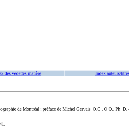
ex des vedettes-matière
Index auteurs/titre
géographie de Montréal ; préface de Michel Gervais, O.C., O.Q., Ph. D
41
.