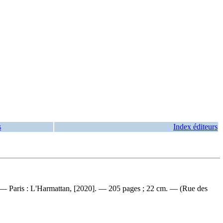
s
Index éditeurs
. — Paris : L'Harmattan, [2020]. — 205 pages ; 22 cm. — (Rue des