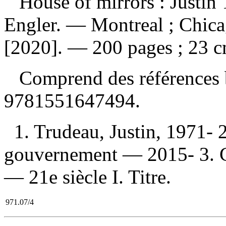
House of mirrors : Justin
Engler. — Montreal ; Chica
[2020]. — 200 pages ; 23 c
Comprend des références 
9781551647494
.
1. Trudeau, Justin, 1971- 
gouvernement — 2015- 3. C
— 21e siècle I. Titre.
971.07/4