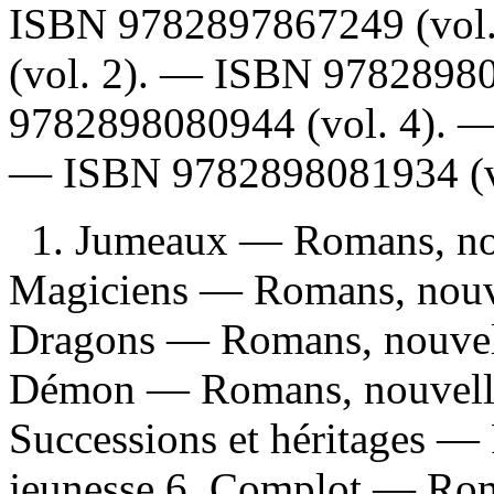
ISBN
9782897867249
(vol
(vol. 2). —
ISBN
9782898
9782898080944
(vol. 4). 
—
ISBN
9782898081934
(v
1. Jumeaux — Romans, nouv
Magiciens — Romans, nouvel
Dragons — Romans, nouvelle
Démon — Romans, nouvelles,
Successions et héritages — 
jeunesse 6. Complot — Roma