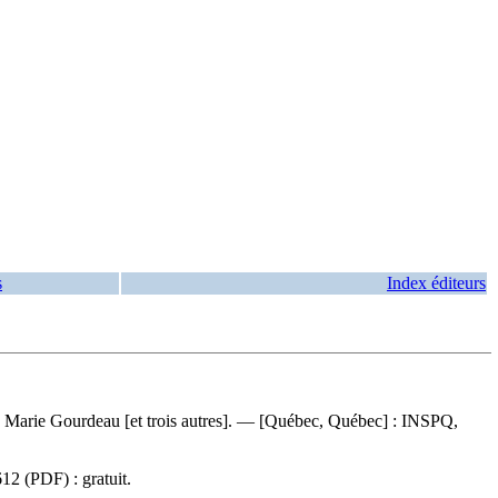
s
Index éditeurs
s, Marie Gourdeau [et trois autres]. — [Québec, Québec] : INSPQ,
612
(PDF) :
gratuit
.