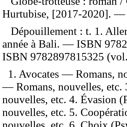
Globe-trotteuse : roman
/
Hurtubise, [2017-2020]. — 
Dépouillement :
t. 1. All
année à Bali. —
ISBN
978
ISBN
9782897815325
(vol.
1. Avocates — Romans, nouv
— Romans, nouvelles, etc.
nouvelles, etc. 4. Évasion
nouvelles, etc. 5. Coopérat
nouvelles, etc. 6. Choix (