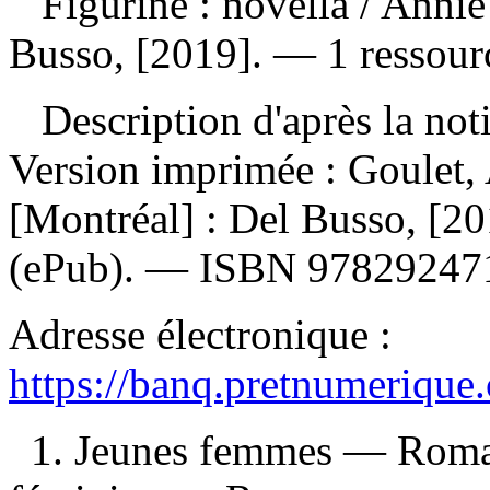
Figurine : novella
/ Annie
Busso, [2019]. — 1 ressourc
Description d'après la not
Version imprimée :
Goulet, 
[Montréal] : Del Busso, [2
(ePub). —
ISBN
97829247
Adresse électronique :
https://banq.pretnumerique
1. Jeunes femmes — Romans