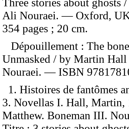
Three stories about ghosts
/
Ali Nouraei. — Oxford, UK
354 pages ; 20 cm.
Dépouillement :
The bone
Unmasked / by Martin Hall 
Nouraei. —
ISBN
9781781
1. Histoires de fantômes a
3. Novellas I. Hall, Martin
Matthew. Boneman III. Nour
Titre : 3 stories about ghost