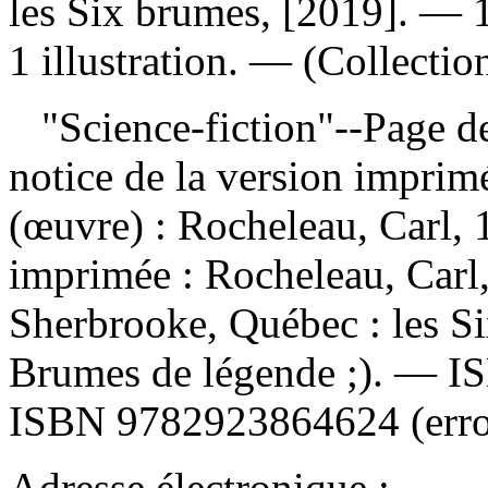
les Six brumes, [2019]. — 1
1 illustration. — (Collecti
"Science-fiction"--Page de 
notice de la version impri
(œuvre) :
Rocheleau, Carl,
imprimée :
Rocheleau, Carl,
Sherbrooke, Québec : les Si
Brumes de légende ;). —
I
ISBN
9782923864624
(err
Adresse électronique :