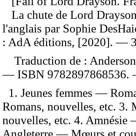
[Fall of Lord Drayson. Fr
La chute de Lord Drayso
l'anglais par Sophie DesHa
: AdA éditions, [2020]. — 
Traduction de :
Anderson,
—
ISBN
9782897868536
.
1. Jeunes femmes — Roman
Romans, nouvelles, etc. 3. 
nouvelles, etc. 4. Amnésie 
Angleterre — Mœurs et co