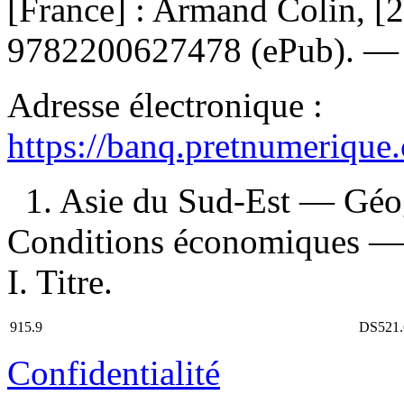
[France] : Armand Colin, [
9782200627478
(ePub). 
Adresse électronique :
https://banq.pretnumerique
1. Asie du Sud-Est — Géo
Conditions économiques — 
I. Titre.
915.9
DS521.
Confidentialité