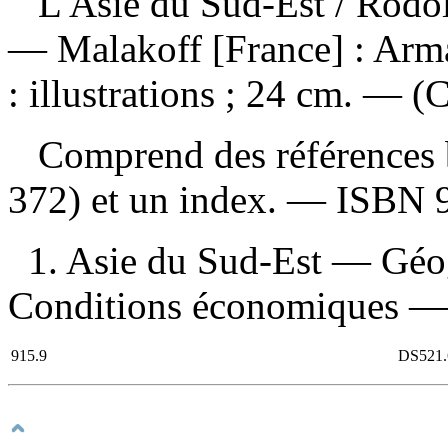
L'Asie du Sud-Est
/ Rodo
— Malakoff [France] : Arm
: illustrations ; 24 cm. — (
Comprend des références b
372) et un index. —
ISBN
1. Asie du Sud-Est — Géo
Conditions économiques — 21
915.9
DS521.