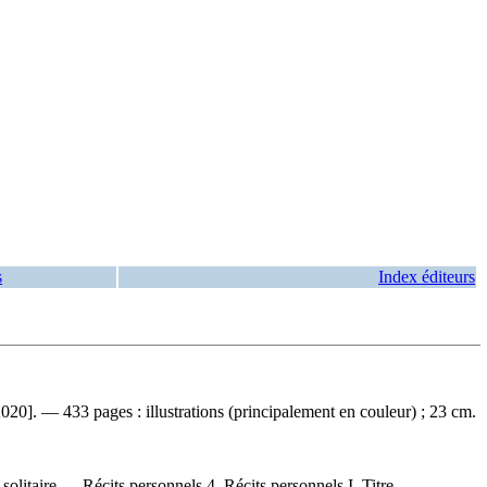
s
Index éditeurs
20]. — 433 pages : illustrations (principalement en couleur) ; 23 cm.
itaire — Récits personnels 4. Récits personnels I. Titre.