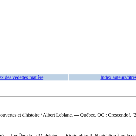
ex des vedettes-matière
Index auteurs/titre
ouvertes et d'histoire
/ Albert Leblanc. — Québec, QC : Crescendo!, [20
— Les Îles-de-la-Madeleine — Biographies 3. Navigation à voile en sol