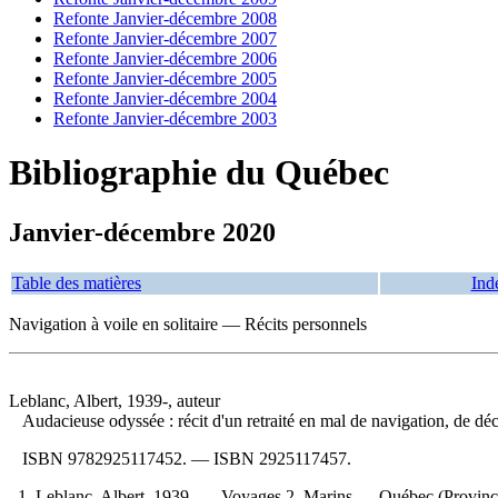
Refonte Janvier-décembre 2008
Refonte Janvier-décembre 2007
Refonte Janvier-décembre 2006
Refonte Janvier-décembre 2005
Refonte Janvier-décembre 2004
Refonte Janvier-décembre 2003
Bibliographie du Québec
Janvier-décembre 2020
Table des matières
Ind
Navigation à voile en solitaire — Récits personnels
Leblanc, Albert, 1939-, auteur
Audacieuse odyssée : récit d'un retraité en mal de navigation, de déc
ISBN
9782925117452
. —
ISBN
2925117457
.
1. Leblanc, Albert, 1939- — Voyages 2. Marins — Québec (Province) 