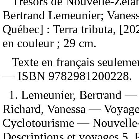
Trésors de Nouvelle-Zél
Bertrand Lemeunier; Vanes
Québec] : Terra tributa, [20
en couleur ; 29 cm.
Texte en français seulement
—
ISBN
9782981200228
.
1. Lemeunier, Bertrand —
Richard, Vanessa — Voyage
Cyclotourisme — Nouvelle
Descriptions et voyages 5. 